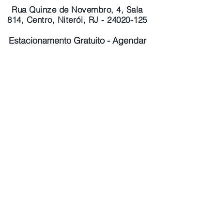
Rua Quinze de Novembro, 4, Sala
814, Centro, Niterói, RJ - 24020-125
Estacionamento Gratuito - Agendar
Atendimento Presencial e Virtual
(21) 96631-9291
contato@vonquer.com
Notas Legais
Licenças